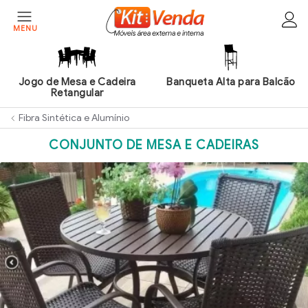
MENU
HOME
EMPRESA
Banqueta Alta para Balcão
Jogo de Mesa Redonda e
PRODUTOS
Cadeiras
Fibra Sintética e Alumí­nio
CONTATO
CONJUNTO DE MESA E CADEIRAS
ÁREA
DO
CLIENTE