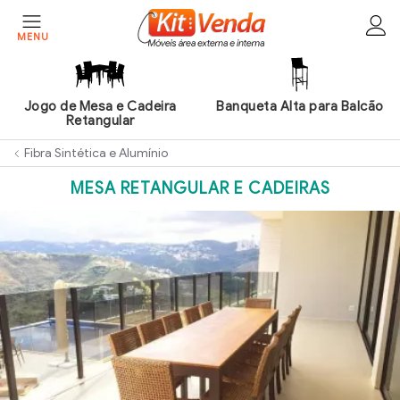
MENU
HOME
EMPRESA
Banqueta Alta para Balcão
Jogo de Mesa Redonda e
PRODUTOS
Cadeiras
Fibra Sintética e Alumí­nio
CONTATO
MESA RETANGULAR E CADEIRAS
ÁREA
DO
CLIENTE